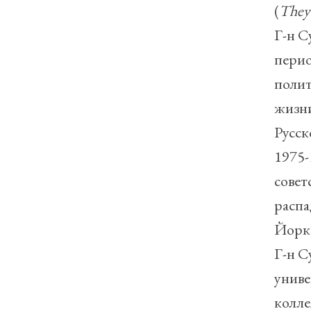
(
They
Г-н С
перио
полит
жизни
Русск
1975-
совет
распа
Йорке
Г-н С
униве
колле