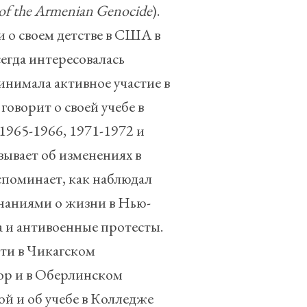
of
the
Armenian
Genocide
).
 о своем детстве в США в
сегда интересовалась
нимала активное участие в
оворит о своей учебе в
1965-1966, 1971-1972 и
зывает об изменениях в
вспоминает, как наблюдал
наниями о жизни в Нью-
да и антивоенные протесты.
сти в Чикагском
ор и в Оберлинском
й и об учебе в Колледже