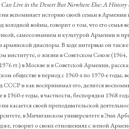
Can
Live
in
the
Desert
But
Nowhere
Else
:
A
History
уни вспоминает историю своей семьи в Армении и
д холодной войны, говорит о том, что его семья в
икой, самосознанием и культурой Армении и при
 армянской диаспоры. В ходе интервью он также г
ом институте, о жизни в Советском Союзе (1964, 
1976 гг.) в Москве и в Советской Армении, расска
ском обществе в период с 1960-х по 1970-е годы, 
д СССР и как воспринимал его, делится воспоми
 в 1960-е годы, в частности, беспорядки 1968 го
уни касается своей преподавательской деятельно
рситете, в Мичиганском университете в Энн Арб
дже, говорит о своих отношениях с женой Армено