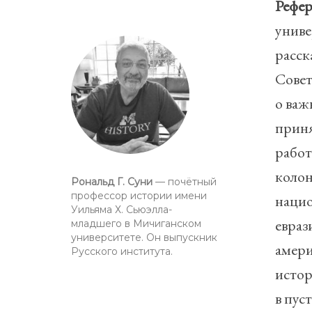
Рефер
униве
расск
Совет
о важ
приня
работ
колон
Рональд Г. Суни
— почётный
профессор истории имени
нацио
Уильяма Х. Сьюэлла-
евраз
младшего в Мичиганском
университете. Он выпускник
амери
Русского института.
истор
в пус