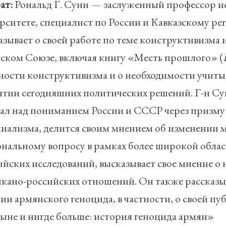
ат:
Рональд Г. Суни — заслуженный профессор 
рситете, специалист по России и Кавказскому рег
азывает о своей работе по теме конструктивизма 
ском Союзе, включая книгу «Месть прошлого» (
ности конструктивизма и о необходимости учит
тии сегодняшних политических решений. Г-н Суни
ал над пониманием России и СССР через призму
иализма, делится своим мнением об изменении м
нальному вопросу в рамках более широкой област
ийских исследований, высказывает свое мнение 
кано-российских отношений. Он также рассказыв
ии армянского геноцида, в частности, о своей п
тыне и нигде больше: история геноцида армян»