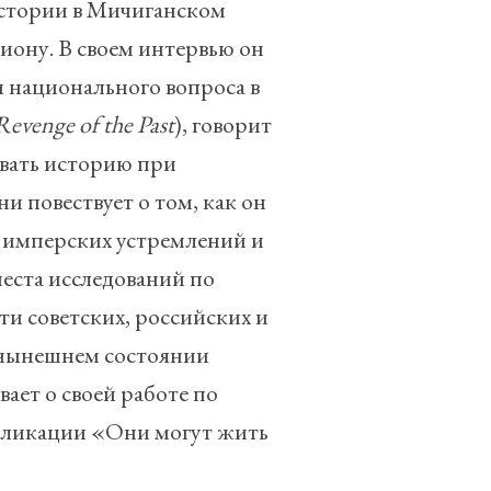
истории в Мичиганском
иону. В своем интервью он
и национального вопроса в
Revenge
of
the
Past
), говорит
ывать историю при
 повествует о том, как он
 имперских устремлений и
еста исследований по
и советских, российских и
о нынешнем состоянии
ает о своей работе по
убликации «Они могут жить