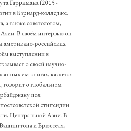
та Гарримана (2015 -
огии в Барнард-колледже.
, а также советологом,
Азии. В своём интервью он
ии американо-российских
оём выступлении в
казывает о своей научно-
санных им книгах, касается
и, говорит о глобальном
ербайджану под
 постсоветской стипендии
сти, Центральной Азии. В
 Вашингтона и Брюсселя,