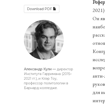
Рефер
Download PDF
2021)
Он яв
наибо
расск
отнош
Конгр
иссле
вопро
Александр Кули —
директор
Института Гарримана (2015–
анти-
2021 гг.), и Клэр Тоу,
руков
профессор политологии в
Барнард-колледже.
для и
интер