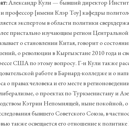
ат:
Александр Кули — бывший директор Институ
 и профессор [имени Клэр Тоу] кафедры политол
ляется экспертом в области политики сверхдержав
лее пристально изучающим регион Центральной 
азывает о становлении Китая, говорит о состоян
ений, о революции в Кыргызстане 2010 года и св
ессе США по этому вопросу. Г-н Кули также расс
довательской работе в Барнард-колледже и о напи
са о правах человека и его месте в регионоведени
либерализме, о проектах по Туркменистану и Аз
одством Кэтрин Непомнящей, ныне покойной, о
сследования бывшего Советского Союза, в частно
вью также освещается его отношение к политике