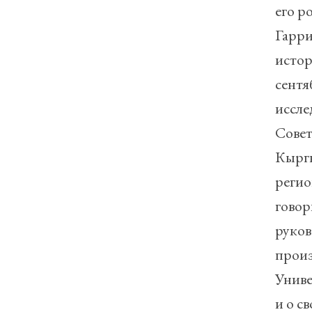
его р
Гарри
истор
сентя
иссле
Совет
Кыргы
регио
говор
руков
произ
Униве
и о с