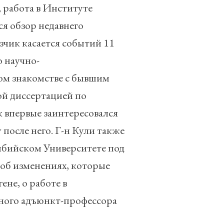
, работа в Институте
я обзор недавнего
зчик касается событий 11
о научно-
вом знакомстве с бывшим
ой диссертацией по
 впервые заинтересовался
 после него. Г-н Кули также
умбийском Университете под
об изменениях, которые
не, о работе в
ного адъюнкт-профессора